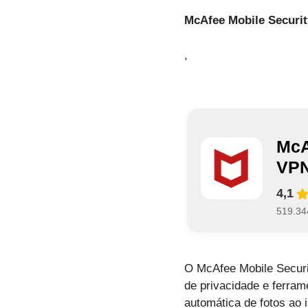
McAfee Mobile Securit
,
McA
VP
4,1
519.34
O McAfee Mobile Securit
de privacidade e ferram
automática de fotos ao 