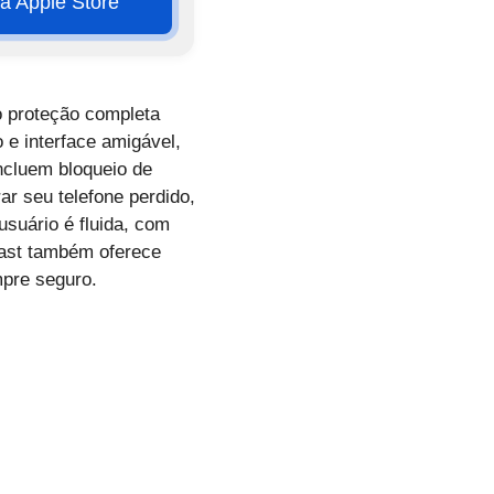
na Apple Store
o proteção completa
 e interface amigável,
incluem bloqueio de
r seu telefone perdido,
usuário é fluida, com
vast também oferece
mpre seguro.