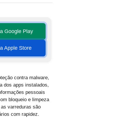
na Google Play
na Apple Store
oteção contra malware,
ca dos apps instalados,
informações pessoais
com bloqueio e limpeza
, as varreduras são
ários com rapidez.