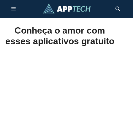
Pular
Menu
para
o
conteúdo
Conheça o amor com
esses aplicativos gratuito