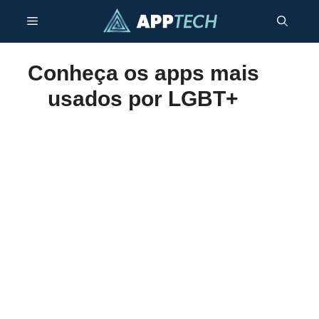
Pular
Menu
para
o
conteúdo
Conheça os apps mais
usados por LGBT+