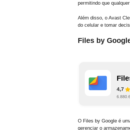
permitindo que qualque
Além disso, o Avast Cl
do celular e tomar dec
Files by Googl
Fil
4,7
6.880.
O Files by Google é uma
gerenciar o armazename