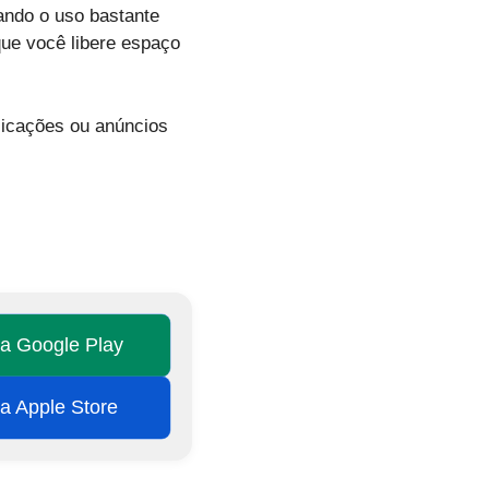
nando o uso bastante
que você libere espaço
licações ou anúncios
na Google Play
na Apple Store