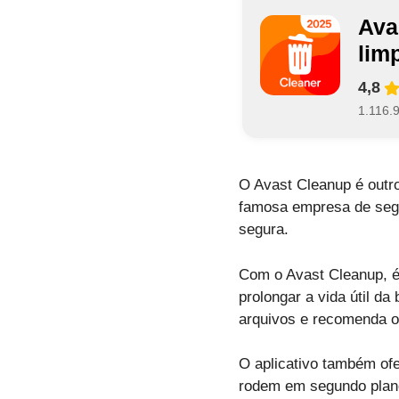
Ava
lim
4,8
1.116.
O Avast Cleanup é outro
famosa empresa de segu
segura.
Com o Avast Cleanup, é 
prolongar a vida útil da
arquivos e recomenda o
O aplicativo também of
rodem em segundo plano,