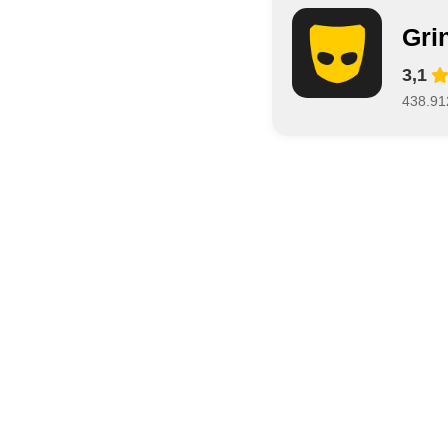
Gri
3,1
438.91