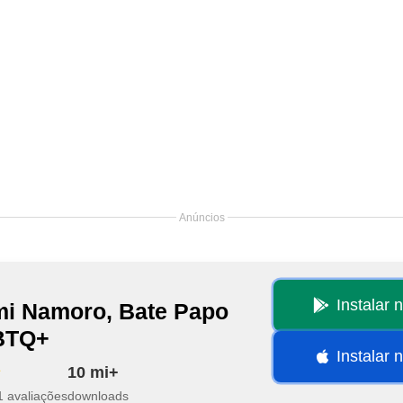
Anúncios
Instalar 
mi Namoro, Bate Papo
BTQ+
Instalar 
10 mi+
1 avaliações
downloads