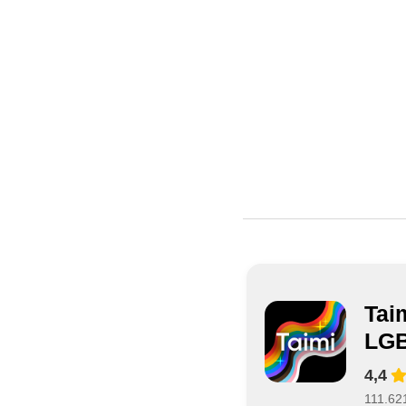
Tai
LG
4,4
111.62