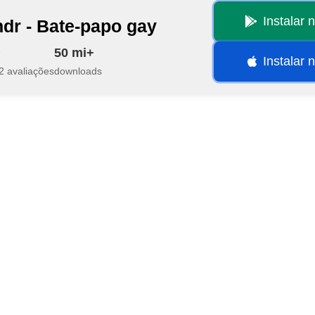
Instalar 
ndr - Bate-papo gay
50 mi+
Instalar 
2 avaliações
downloads