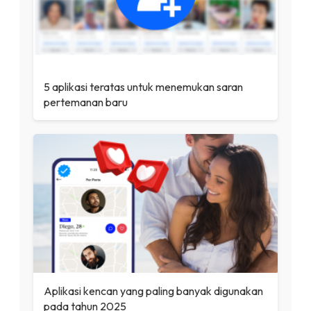
5 aplikasi teratas untuk menemukan saran
pertemanan baru
Aplikasi kencan yang paling banyak digunakan
pada tahun 2025