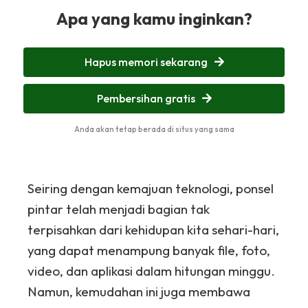
Apa yang kamu inginkan?
Hapus memori sekarang
Pembersihan gratis
Anda akan tetap berada di situs yang sama
Seiring dengan kemajuan teknologi, ponsel
pintar telah menjadi bagian tak
terpisahkan dari kehidupan kita sehari-hari,
yang dapat menampung banyak file, foto,
video, dan aplikasi dalam hitungan minggu.
Namun, kemudahan ini juga membawa