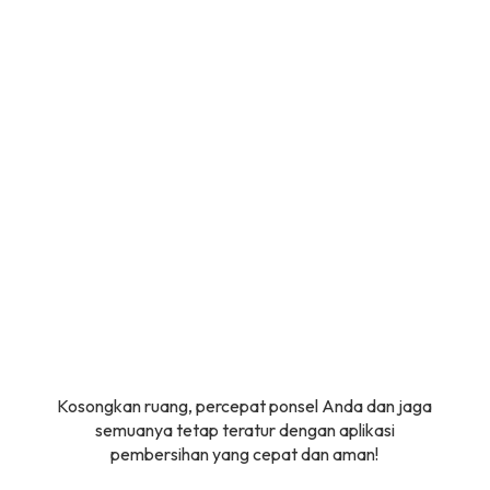
Kosongkan ruang, percepat ponsel Anda dan jaga
semuanya tetap teratur dengan aplikasi
pembersihan yang cepat dan aman!