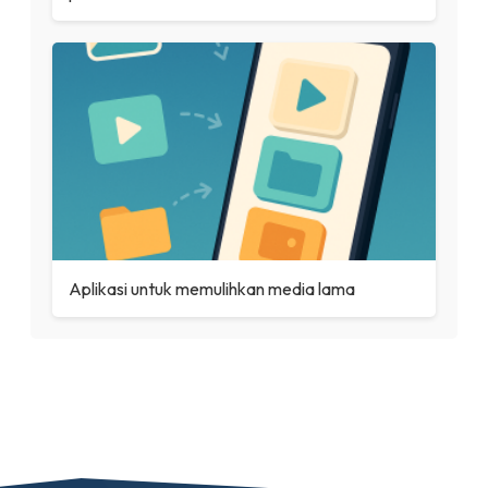
Aplikasi untuk memulihkan media lama