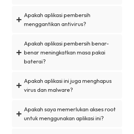
Apakah aplikasi pembersih
menggantikan antivirus?
Apakah aplikasi pembersih benar-
benar meningkatkan masa pakai
baterai?
Apakah aplikasi ini juga menghapus
virus dan malware?
Apakah saya memerlukan akses root
untuk menggunakan aplikasi ini?