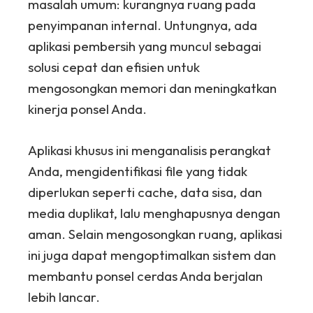
masalah umum: kurangnya ruang pada
penyimpanan internal. Untungnya, ada
aplikasi pembersih yang muncul sebagai
solusi cepat dan efisien untuk
mengosongkan memori dan meningkatkan
kinerja ponsel Anda.
Aplikasi khusus ini menganalisis perangkat
Anda, mengidentifikasi file yang tidak
diperlukan seperti cache, data sisa, dan
media duplikat, lalu menghapusnya dengan
aman. Selain mengosongkan ruang, aplikasi
ini juga dapat mengoptimalkan sistem dan
membantu ponsel cerdas Anda berjalan
lebih lancar.