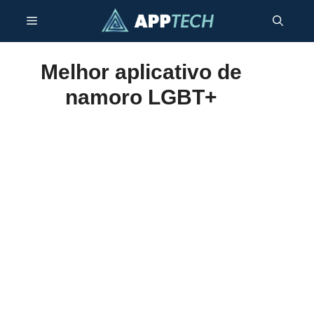
Pular
Menu
para
o
conteúdo
Melhor aplicativo de
namoro LGBT+