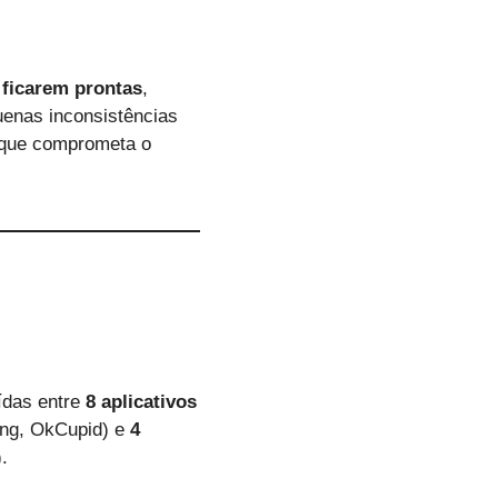
 ficarem prontas
,
uenas inconsistências
 que comprometa o
uídas entre
8 aplicativos
ing, OkCupid) e
4
.