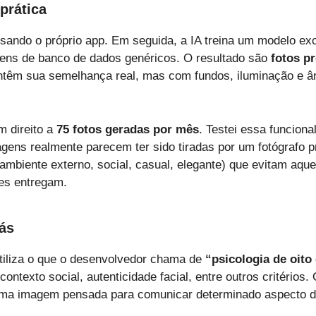
prática
sando o próprio app. Em seguida, a IA treina um modelo ex
ens de banco de dados genéricos. O resultado são
fotos p
êm sua semelhança real, mas com fundos, iluminação e ân
m direito a
75 fotos geradas por mês
. Testei essa funciona
gens realmente parecem ter sido tiradas por um fotógrafo p
mbiente externo, social, casual, elegante) que evitam aque
res entregam.
rás
tiliza o que o desenvolvedor chama de
“psicologia de oit
 contexto social, autenticidade facial, entre outros critérios
uma imagem pensada para comunicar determinado aspecto d