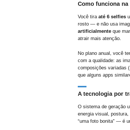
Como funciona na 
Você tira
até 6 selfies
u
rosto — e não usa imag
artificialmente
que mant
atrair mais atenção.
No plano anual, você te
com a qualidade: as ima
composições variadas (a
que alguns apps simila
A tecnologia por t
O sistema de geração u
energia visual, postura,
“uma foto bonita” — é 