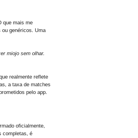
 O que mais me
s ou genéricos. Uma
zer miojo sem olhar.
ue realmente reflete
das, a taxa de matches
prometidos pelo app.
ormado oficialmente,
s completas, é