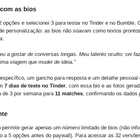
 com as bios
32 opções e selecionei 3 para testar no Tinder e no Bumble.
l de personalização: as bios não soavam como textos pronto
a:
deu a gostar de conversas longas. Meu talento oculto: sei fa
ima viagem que mudei de ideia.”
específico, um gancho para resposta e um detalhe pessoal q
Em
7 dias de teste no Tinder
, com essa bio e as fotos gera
 de 3 por semana para
11 matches
, confirmando os dados 
nte
p permite gerar apenas um número limitado de bios (não inf
o a 5 opções antes do paywall). Para acessar as 32 versõe