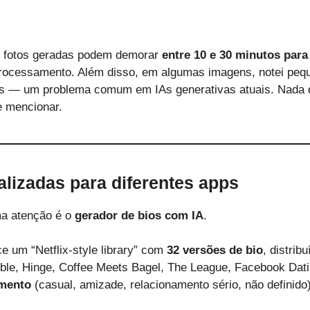
s fotos geradas podem demorar
entre 10 e 30 minutos para
processamento. Além disso, em algumas imagens, notei peq
os — um problema comum em IAs generativas atuais. Nada
e mencionar.
alizadas para diferentes apps
ma atenção é o
gerador de bios com IA
.
ce um “Netflix-style library” com
32 versões de bio
, distrib
ble, Hinge, Coffee Meets Bagel, The League, Facebook Dat
amento
(casual, amizade, relacionamento sério, não definido)