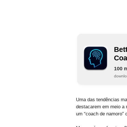
Bet
Coa
100 m
downlo
Uma das tendências mais 
destacarem em meio a m
um “coach de namoro” di