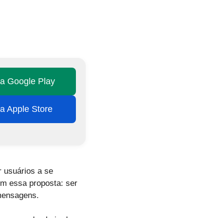
na Google Play
na Apple Store
r usuários a se
m essa proposta: ser
 mensagens.