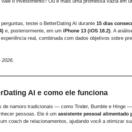
 Vale o investimento? Ou é mais uma promessa vazia em 
perguntas, testei o BetterDating AI durante
15 dias consec
4)
e, posteriormente, em um
iPhone 13 (iOS 18.2)
. A anális
experiência real, combinada com dados objetivos sobre pre
 2026.
erDating AI e como ele funciona
os de namoro tradicionais — como Tinder, Bumble e Hinge — 
onhecer pessoas. Ele é um
assistente pessoal alimentado p
m coach de relacionamentos, ajudando você a otimizar su