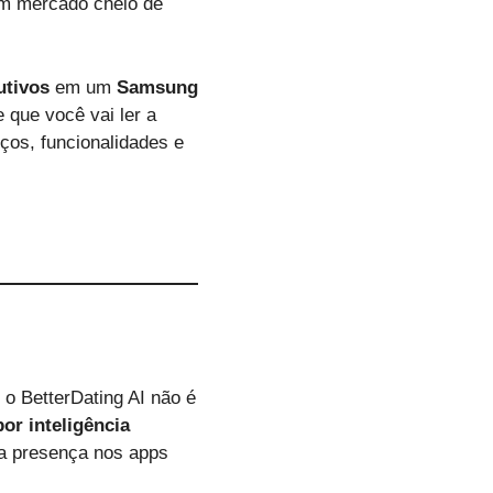
um mercado cheio de
utivos
em um
Samsung
e que você vai ler a
ços, funcionalidades e
o BetterDating AI não é
or inteligência
a presença nos apps