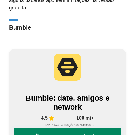
alguns usuários apontem limitações na versão
gratuita.
Bumble
Bumble: date, amigos e
network
4,5
100 mi+
1.136.274 avaliações
downloads