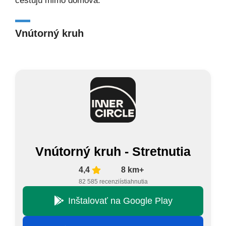
cestujú mimo domova.
Vnútorný kruh
Vnútorný kruh - Stretnutia
4,4
8 km+
82 585 recenzií
stiahnutia
Inštalovať na Google Play