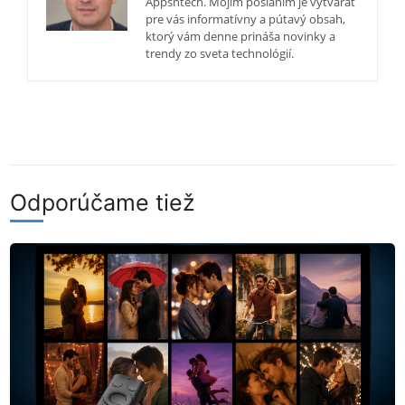
Appsntech. Mojím poslaním je vytvárať
pre vás informatívny a pútavý obsah,
ktorý vám denne prináša novinky a
trendy zo sveta technológií.
Odporúčame tiež