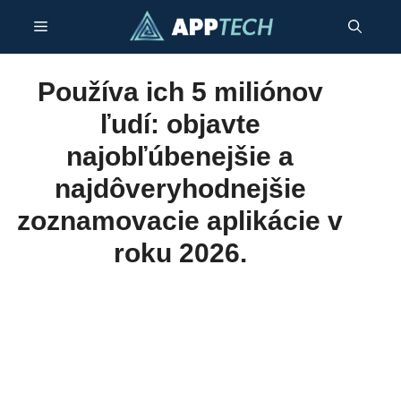
Preskočiť
Menu
na
obsah
Používa ich 5 miliónov
ľudí: objavte
najobľúbenejšie a
najdôveryhodnejšie
zoznamovacie aplikácie v
roku 2026.