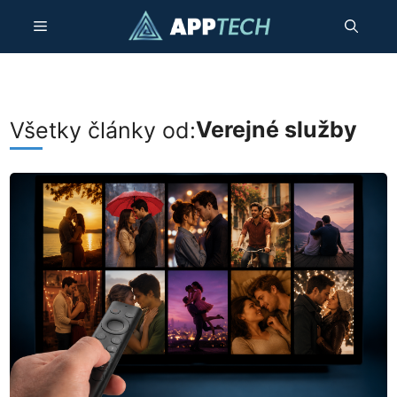
Preskočiť
Menu
na
obsah
Verejné služby
Všetky články od: