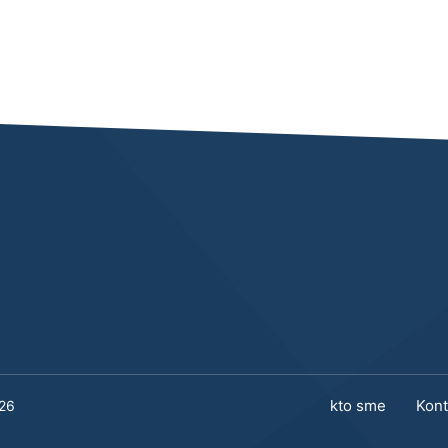
kto sme
Kont
026