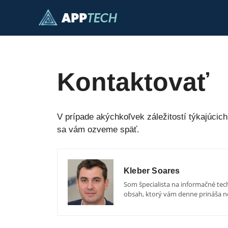
Preskočiť
na
obsah
Kontaktovať
V prípade akýchkoľvek záležitostí týkajúcic
sa vám ozveme späť.
Kleber Soares
Som špecialista na informačné te
obsah, ktorý vám denne prináša no