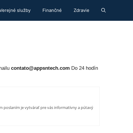
Verejné služby
Finančné
Zdravie
mailu
contato@appsntech.com
Do 24 hodín
 poslaním je vytvárať pre vás informatívny a pútavý