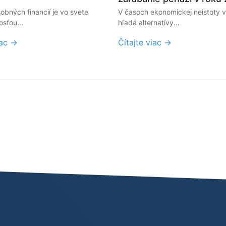
sobných financií je vo svete
V časoch ekonomickej neistoty v
sťou...
hľadá alternatívy...
iac →
Čítajte viac →