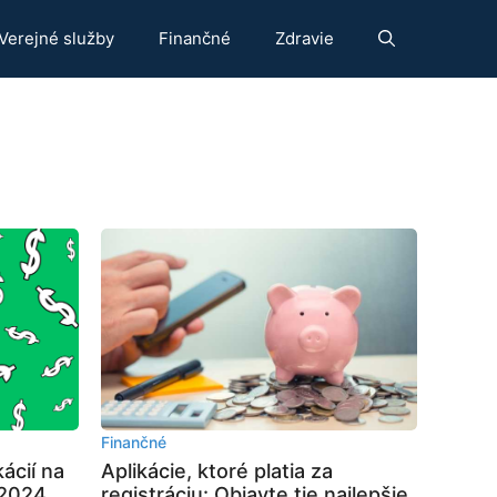
Verejné služby
Finančné
Zdravie
Finančné
kácií na
Aplikácie, ktoré platia za
 2024
registráciu: Objavte tie najlepšie