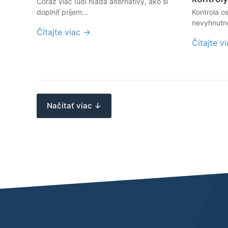
Čoraz viac ľudí hľadá alternatívy, ako si
doplniť príjem...
Kontrola o
nevyhnutno
Čítajte viac →
Čítajte v
Načítať viac ↓