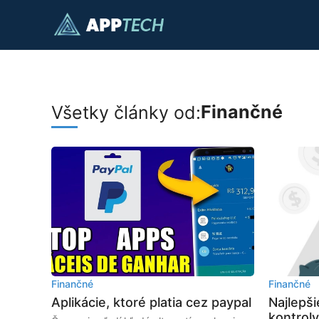
Preskočiť
na
obsah
Finančné
Všetky články od:
Finančné
Finančné
Aplikácie, ktoré platia cez paypal
Najlepši
kontroly