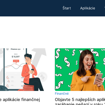
Štart
Aplikácie
Finančné
e aplikácie finančnej
Objavte 5 najlepších apli
zarábanie peňazí v roku