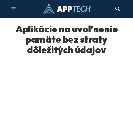
Preskočiť
Menu
na
obsah
Aplikácie na uvoľnenie
pamäte bez straty
dôležitých údajov