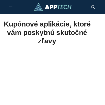
Preskočiť
Menu
na
obsah
Kupónové aplikácie, ktoré
vám poskytnú skutočné
zľavy