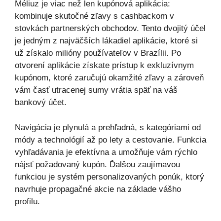
Méliuz je viac než len kupónová aplikácia:
kombinuje skutočné zľavy s cashbackom v
stovkách partnerských obchodov. Tento dvojitý účel
je jedným z najväčších lákadiel aplikácie, ktoré si
už získalo milióny používateľov v Brazílii. Po
otvorení aplikácie získate prístup k exkluzívnym
kupónom, ktoré zaručujú okamžité zľavy a zároveň
vám časť utracenej sumy vrátia späť na váš
bankový účet.
Navigácia je plynulá a prehľadná, s kategóriami od
módy a technológií až po lety a cestovanie. Funkcia
vyhľadávania je efektívna a umožňuje vám rýchlo
nájsť požadovaný kupón. Ďalšou zaujímavou
funkciou je systém personalizovaných ponúk, ktorý
navrhuje propagačné akcie na základe vášho
profilu.