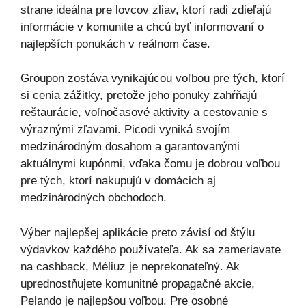
strane ideálna pre lovcov zliav, ktorí radi zdieľajú
informácie v komunite a chcú byť informovaní o
najlepších ponukách v reálnom čase.
Groupon zostáva vynikajúcou voľbou pre tých, ktorí
si cenia zážitky, pretože jeho ponuky zahŕňajú
reštaurácie, voľnočasové aktivity a cestovanie s
výraznými zľavami. Picodi vyniká svojím
medzinárodným dosahom a garantovanými
aktuálnymi kupónmi, vďaka čomu je dobrou voľbou
pre tých, ktorí nakupujú v domácich aj
medzinárodných obchodoch.
Výber najlepšej aplikácie preto závisí od štýlu
výdavkov každého používateľa. Ak sa zameriavate
na cashback, Méliuz je neprekonateľný. Ak
uprednostňujete komunitné propagačné akcie,
Pelando je najlepšou voľbou. Pre osobné